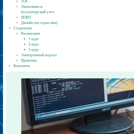
ТОС
Экономика и
бухгалтерский учет
ПОВТ
Дизайн (по отраслям)
Студентам
Расписание
1 курс
2 курс
3 курс
Электронный портал
Практика
Контакты